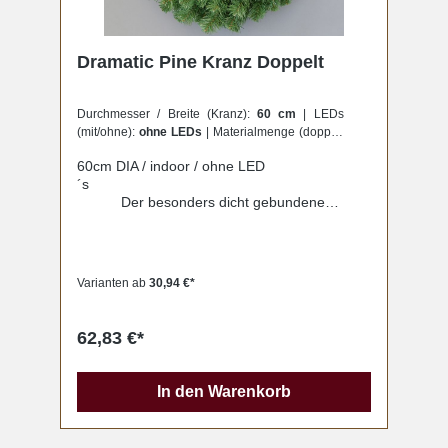
Dramatic Pine Kranz Doppelt
Durchmesser / Breite (Kranz):
60 cm
| LEDs
(mit/ohne):
ohne LEDs
| Materialmenge (doppelt
oder single):
doppelt
60cm DIA / indoor / ohne LED
´s
Der besonders dicht gebundene
Dramatic Kiefer Kranz ist eine wunderbare
Ergänzung Ihrer
Weihnachtsdekorationen!Unsere Kollektion an
Wand- und Hängekränzen umfasst
Varianten ab
30,94 €*
Standardgrößen von 60 cm bis zu 180 cm
Durchmesser. Auf Anfrage fertigen wir Ihnen
Kränze mit einem Durchmesser von bis zu 10
62,83 €*
Metern. Alle Größen können
selbstverständlich auch beleuchtet geliefert
werden. Bitte berücksichtigen Sie, dass wir für
In den Warenkorb
Sondergrößen und die Einarbeitung der
Lichter längere Lieferzeiten haben.